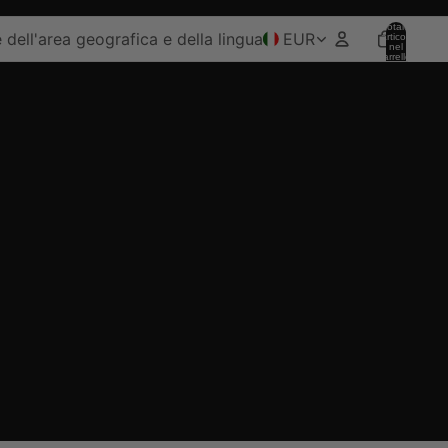
Totale
e dell'area geografica e della lingua
EUR
articoli
nel
carrello:
0