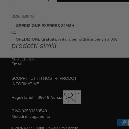
DESCRIZIONE
SPEDIZIONE EXPRESS 24/48H
SPEDIZIONE gratuita
in italia per ordini superiori a 89€.
prodotti simili
NEWSLETTER
Email
SCOPRI TUTTI I NOSTRI PRODOTTI
INFORMATIVE
RegoliTartufi , 06046 Norcia,
P.IVA 02533330540
Metodi di pagamento
© 2026
Regoli Tartufi
, Powered by Shopify