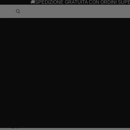
Vai direttamente al contenuto
🚚SPEDIZIONE GRATUITA CON ORDINI SUPER
Passa alle informazioni sul prodotto