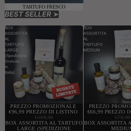
TARTUFO FRESCO
BEST SELLER
➤
BOX
BOX
ASSORTITA
ASSORTITA
AL
AL
TARTUFO
TARTUFO
LARGE
MEDIUM
(Spedizione
Gratuita
in
Italia)
PREZZO PROMOZIONALE
PREZZO PROM
IN OFFERTA
IN OFFERTA
€96,99
PREZZO DI LISTINO
€66,99
PREZZO D
€109,99
€79,99
BOX ASSORTITA AL TARTUFO
BOX ASSORTITA 
LARGE (SPEDIZIONE
MEDIU