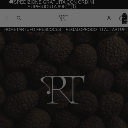
Vai direttamente al contenuto
🚚SPEDIZIONE GRATUITA CON ORDINI
SUPERIORI A 89€ 🇮🇹
Total
articol
nel
carrell
0
HOME
TARTUFO FRESCO
CESTI REGALO
PRODOTTI AL TARTUF