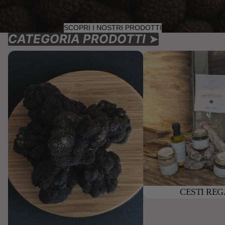
SCOPRI I NOSTRI PRODOTTI
CATEGORIA PRODOTTI
➤
TARTUFO FRESCO
CESTI REGALO
CESTI RE